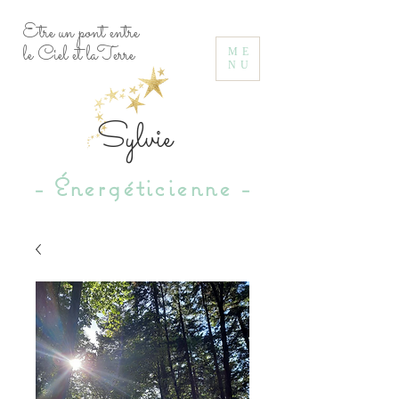
Etre un pont entre
le Ciel et laTerre
ME
NU
Sylvie
- Énergéticienne -