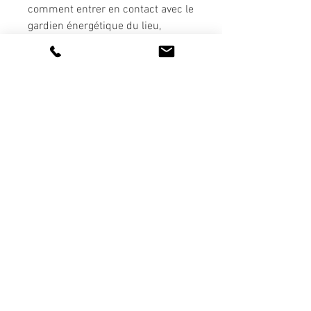
comment entrer en contact avec le
gardien énergétique du lieu,
comment ecouter votre corps et
faire confiance à votre ressenti.
Conditions d'utilisation
Politique de confidentialité
Copyright © 2018 Sylvie Prigent
NB : En aucun cas une séance de soin
énergétique ne peut se substituer à la
médecine conventionnelle. Elle ne pose
pas de diagnostic et à aucun moment
la pratique ne recommande un arrêt de
suivi médical en cours.