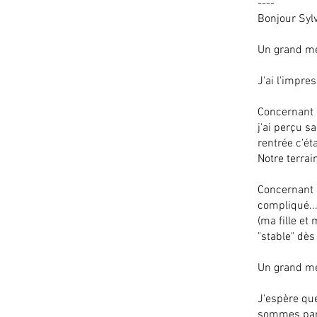
----
Bonjour Sylv
Un grand mer
J'ai l'impre
Concernant l
j'ai perçu s
rentrée c'ét
Notre terrain
Concernant l
compliqué...
(ma fille et
"stable" dès
Un grand mer
J'espère qu
sommes part