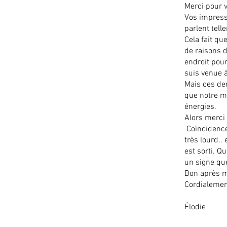
Merci pour v
Vos impress
parlent tell
Cela fait qu
de raisons d
endroit pour
suis venue à
Mais ces der
que notre m
énergies.
Alors merci 
Coïncidence o
très lourd.. 
est sorti. Q
un signe que
Bon après m
Cordialeme
Élodie