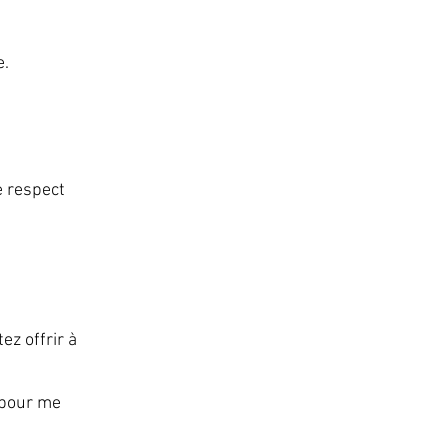
e.
le respect
z offrir à
 pour me