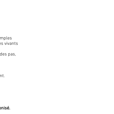
simples
es vivants
des pas,
ent.
onisé.