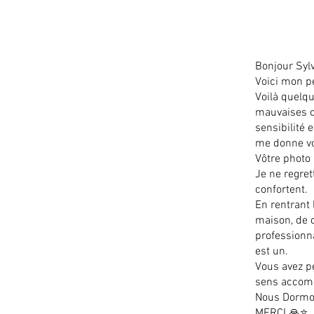
Bonjour Sylv
Voici mon pe
Voilà quelqu
mauvaises o
sensibilité 
me donne vos
Vôtre photo
Je ne regret
confortent.
En rentrant 
maison, de c
professionna
est un.
Vous avez pe
sens accomp
Nous Dormo
MERCI 🙏⭐