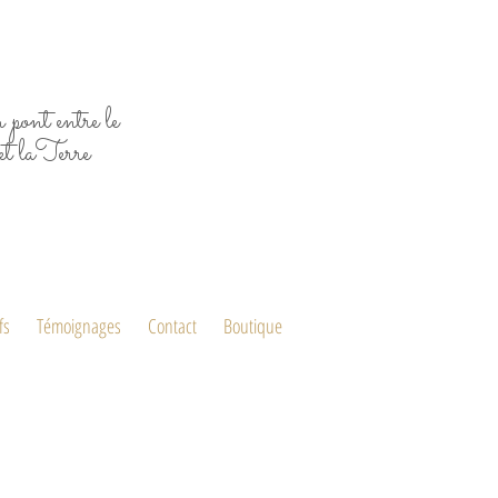
 pont entre le
et laTerre
fs
Témoignages
Contact
Boutique