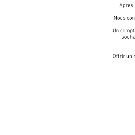
Après l
Nous conv
Un compte
souhai
Offrir un 