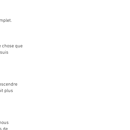
mplet.
ue chose que
 suis
descendre
it plus
 nous
s de