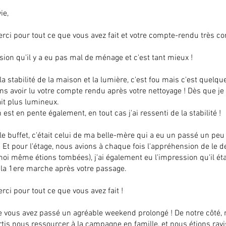
ie,
ci pour tout ce que vous avez fait et votre compte-rendu très co
ssion qu'il y a eu pas mal de ménage et c'est tant mieux !
a stabilité de la maison et la lumière, c'est fou mais c'est quelq
ans avoir lu votre compte rendu après votre nettoyage ! Dès que je
ait plus lumineux.
 est en pente également, en tout cas j'ai ressenti de la stabilité !
e buffet, c'était celui de ma belle-mère qui a eu un passé un peu
 Et pour l'étage, nous avions à chaque fois l'appréhension de le 
 moi même étions tombées), j'ai également eu l'impression qu'il éta
 la 1ere marche après votre passage.
ci pour tout ce que vous avez fait !
e vous avez passé un agréable weekend prolongé ! De notre côté,
is nous ressourcer à la campagne en famille, et nous étions ravi