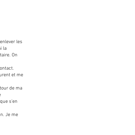
enlever les
i la
taire. On
ontact.
urent et me
 tour de ma
e
 que s'en
en. Je me