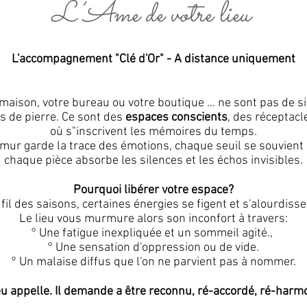
L’Âme de votre lieu
L'accompagnement "Clé d'Or" - A distance uniquement
maison, votre bureau ou votre boutique ... ne sont pas de 
s de pierre.
Ce sont des
espaces conscients
, des réceptacl
où s"inscrivent les mémoires du temps.
ur garde la trace des émotions, chaque seuil se souvient 
chaque pièce absorbe les silences et les échos invisibles.
Pourquoi libérer votre espace?
fil des saisons, certaines énergies se figent et s'alourdiss
Le lieu vous murmure alors son inconfort à travers:
° Une fatigue inexpliquée et un sommeil agité.,
° Une sensation d'oppression ou de vide.
° Un malaise diffus que l'on ne parvient pas à nommer.
eu appelle. Il demande a être reconnu, ré-accordé, ré-harm