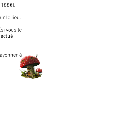
 188€).
r le lieu.
si vous le
fectué
 rayonner à