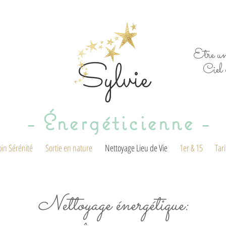
Etre un
Sylvie
Ciel 
- Énergéticienne -
oin Sérénité
Sortie en nature
Nettoyage Lieu de Vie
1er & 15
Tari
Nettoyage énergétique: