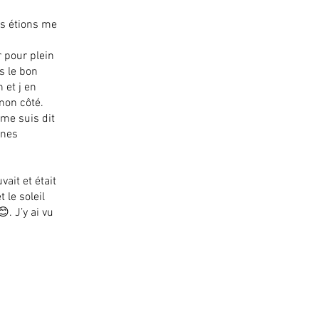
us étions me
 pour plein
s le bon
 et j en
mon côté.
 me suis dit
nnes
vait et était
t le soleil
. J’y ai vu