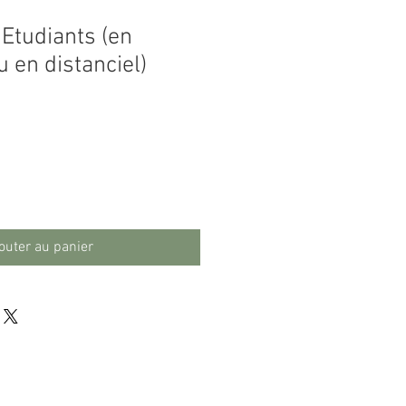
Etudiants (en
u en distanciel)
outer au panier