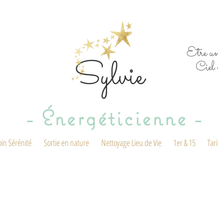
Etre un
Sylvie
Ciel 
- Énergéticienne -
oin Sérénité
Sortie en nature
Nettoyage Lieu de Vie
1er & 15
Tari