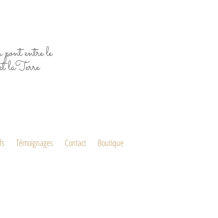
 pont entre le
et laTerre
fs
Témoignages
Contact
Boutique